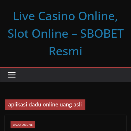
Skip
Live Casino Online,
to
content
Slot Online – SBOBET
Resmi
aplikasi dadu online uang asli
DADU ONLINE