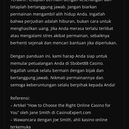
tetaplah bertanggung jawab. Jangan biarkan
permainan mengambil alih hidup Anda. Ingatlah
bahwa perjudian adalah hiburan, bukan cara untuk
menghasilkan uang. Jika Anda merasa terlalu terlibat
atau mengalami stres akibat permainan, sebaiknya
berhenti sejenak dan mencari bantuan jika diperlukan.
Dengan panduan ini, kami harap Anda siap untuk
memulai petualangan Anda di Sbobet88 Casino.
Ingatlah untuk selalu bermain dengan bijak dan
bertanggung jawab. Nikmati permainannya dan
semoga keberuntungan selalu berpihak kepada Anda!
Referensi:
– Artikel “How to Choose the Right Online Casino for
You” oleh Jane Smith di CasinoExpert.com
– Wawancara dengan Joe Smith, ahli kasino online
terkemuka