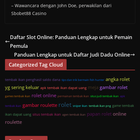
– Wawancara dengan John Doe, perwakilan dari
Sbobet88 Casino
Daftar Slot Online: Panduan Lengkap untuk Pemain
Pemula
Panduan Lengkap untuk Daftar Judi Dadu Online
Categorized Tag Cloud
angka rolet
tembak ikan penghasil saldo dana
tips dan trik bermain fish hunter
yg sering keluar
meja
gambar rolet
apk tembak ikan dapat uang
rolet online
games tembak ikan
permainan tembak ikan
situs judi tembak ikan
apk
rolet
gambar roulette
game tembak
tembak ikan
sniper ikan
tembak ikan png
papan rolet
online
ikan dapat uang
situs tembak ikan
agen tembak ikan
roulette