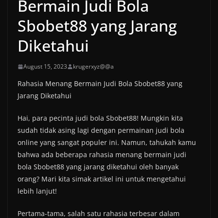
Bermain Judi Bola
Sbobet88 yang Jarang
Diketahui
August 15, 2023
krugerxyz@@a
Rahasia Menang Bermain Judi Bola Sbobet88 yang
Jarang Diketahui
Hai, para pecinta judi bola Sbobet88! Mungkin kita
sudah tidak asing lagi dengan permainan judi bola
online yang sangat populer ini. Namun, tahukah kamu
bahwa ada beberapa rahasia menang bermain judi
bola Sbobet88 yang jarang diketahui oleh banyak
orang? Mari kita simak artikel ini untuk mengetahui
lebih lanjut!
Pertama-tama, salah satu rahasia terbesar dalam