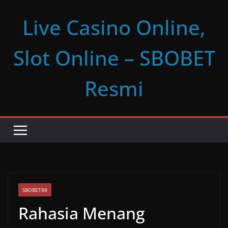
Skip
Live Casino Online,
to
content
Slot Online – SBOBET
Resmi
SBOBET88
Rahasia Menang