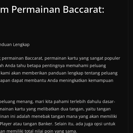
m Permainan Baccarat:
anduan Lengkap
permainan Baccarat, permainan kartu yang sangat populer
akah Anda tahu betapa pentingnya memahami peluang
i, kami akan memberikan panduan lengkap tentang peluang
arapan dapat membantu Anda meningkatkan kemampuan
eluang menang, mari kita pahami terlebih dahulu dasar-
mainan kartu yang melibatkan dua tangan, yaitu tangan
mainan ini adalah menebak tangan mana yang akan memiliki
 Player atau tangan Banker. Selain itu, ada juga opsi untuk
an memiliki total nilai poin yang sama.