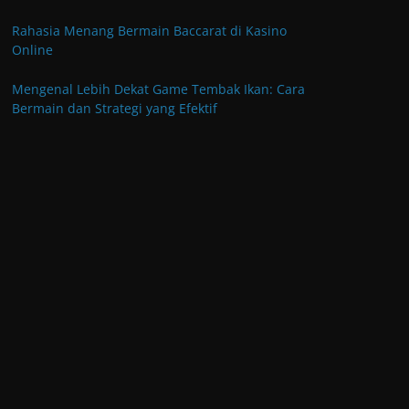
Rahasia Menang Bermain Baccarat di Kasino
Online
Mengenal Lebih Dekat Game Tembak Ikan: Cara
Bermain dan Strategi yang Efektif