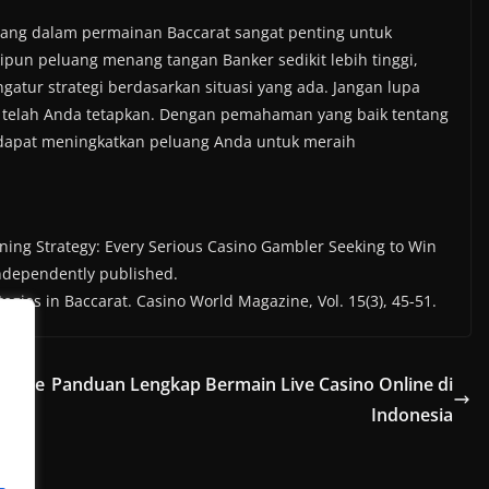
ng dalam permainan Baccarat sangat penting untuk
n peluang menang tangan Banker sedikit lebih tinggi,
gatur strategi berdasarkan situasi yang ada. Jangan lupa
g telah Anda tetapkan. Dengan pemahaman yang baik tentang
 dapat meningkatkan peluang Anda untuk meraih
nning Strategy: Every Serious Casino Gambler Seeking to Win
Independently published.
ategies in Baccarat. Casino World Magazine, Vol. 15(3), 45-51.
 Game
Panduan Lengkap Bermain Live Casino Online di
Indonesia