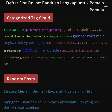
Daftar Slot Online: Panduan Lengkap untuk Pemain
Pemula
Categorized Tag Cloud
rolet online
gambar roulette
apk tembak ikan dapat uang
sniper ikan
gambar rolet
meja
tembak ikan penghasil saldo dana
situs judi tembak ikan
angka rolet yg sering keluar
papan rolet
tips dan trik bermain fish hunter
rolet
online roulette
game tembak ikan dapat uang
apk tembak ikan
situs tembak ikan
tembak ikan png
games tembak ikan
agen tembak ikan
permainan tembak
ikan
Random Posts
Strategi Menang Bermain Baccarat: Tips dan Trik Jitu
Mengenal Bandar Dadu Online: Permainan Judi yang Seru
dan Menguntungkan