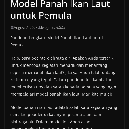
Model Panah Ikan Laut
untuk Pemula
August 2, 2023
krugerxyz@@a
Panduan Lengkap: Model Panah Ikan Laut untuk
Pemula
Halo, para pecinta olahraga air! Apakah Anda tertarik
untuk mencoba kegiatan menarik dan menantang
seperti memanah ikan laut? Jika ya, Anda telah datang
ke tempat yang tepat! Dalam panduan ini, kami akan
memberikan tips dan saran kepada pemula yang ingin
mempelajari model panah ikan laut. Mari kita mulai!
Model panah ikan laut adalah salah satu kegiatan yang
semakin populer di kalangan pecinta alam dan
olahraga air. Dalam model ini, Anda akan
menggunakan busur dan anak panah untuk