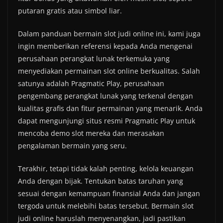
putaran gratis atau simbol liar.
Dalam panduan bermain slot judi online ini, kami juga
ingin memberikan referensi kepada Anda mengenai
perusahaan perangkat lunak terkemuka yang
menyediakan permainan slot online berkualitas. Salah
satunya adalah Pragmatic Play, perusahaan
pengembang perangkat lunak yang terkenal dengan
kualitas grafis dan fitur permainan yang menarik. Anda
dapat mengunjungi situs resmi Pragmatic Play untuk
mencoba demo slot mereka dan merasakan
pengalaman bermain yang seru.
Terakhir, tetapi tidak kalah penting, kelola keuangan
Anda dengan bijak. Tentukan batas taruhan yang
sesuai dengan kemampuan finansial Anda dan jangan
tergoda untuk melebihi batas tersebut. Bermain slot
judi online haruslah menyenangkan, jadi pastikan