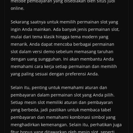
metode pembayaran yang disediakan oleh situs judi
online.
Sekarang saatnya untuk memilih permainan slot yang
ingin Anda mainkan. Ada banyak jenis permainan slot,
mulai dari tema klasik hingga tema modern yang
menarik. Anda dapat mencoba berbagai permainan
slot dalam versi demo sebelum memasang taruhan
dengan uang sungguhan. Ini akan membantu Anda
memahami cara kerja setiap permainan dan memilih
yang paling sesuai dengan preferensi Anda.
Selain itu, penting untuk memahami aturan dan
pembayaran dalam permainan slot yang Anda pilih.
Setiap mesin slot memiliki aturan dan pembayaran
yang berbeda, jadi pastikan untuk membaca tabel
pembayaran dan memahami kombinasi simbol yang
menghadirkan kemenangan. Selain itu, perhatikan juga
fitur bonus yang ditawarkan oleh mesin slot, seperti