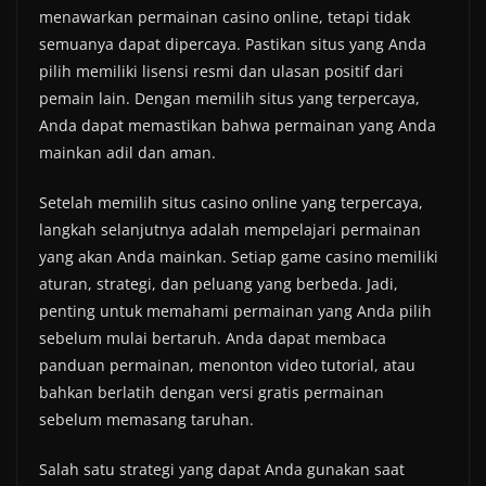
menawarkan permainan casino online, tetapi tidak
semuanya dapat dipercaya. Pastikan situs yang Anda
pilih memiliki lisensi resmi dan ulasan positif dari
pemain lain. Dengan memilih situs yang terpercaya,
Anda dapat memastikan bahwa permainan yang Anda
mainkan adil dan aman.
Setelah memilih situs casino online yang terpercaya,
langkah selanjutnya adalah mempelajari permainan
yang akan Anda mainkan. Setiap game casino memiliki
aturan, strategi, dan peluang yang berbeda. Jadi,
penting untuk memahami permainan yang Anda pilih
sebelum mulai bertaruh. Anda dapat membaca
panduan permainan, menonton video tutorial, atau
bahkan berlatih dengan versi gratis permainan
sebelum memasang taruhan.
Salah satu strategi yang dapat Anda gunakan saat