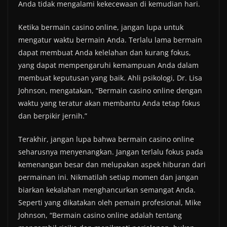
Anda tidak mengalami kekecewaan di kemudian hari.
Ketika bermain casino online, jangan lupa untuk
mengatur waktu bermain Anda. Terlalu lama bermain
dapat membuat Anda kelelahan dan kurang fokus,
yang dapat mempengaruhi kemampuan Anda dalam
membuat keputusan yang baik. Ahli psikologi, Dr. Lisa
Johnson, mengatakan, “Bermain casino online dengan
waktu yang teratur akan membantu Anda tetap fokus
dan berpikir jernih.”
Terakhir, jangan lupa bahwa bermain casino online
seharusnya menyenangkan. Jangan terlalu fokus pada
kemenangan besar dan melupakan aspek hiburan dari
permainan ini. Nikmatilah setiap momen dan jangan
biarkan kekalahan menghancurkan semangat Anda.
Seperti yang dikatakan oleh pemain profesional, Mike
Johnson, “Bermain casino online adalah tentang