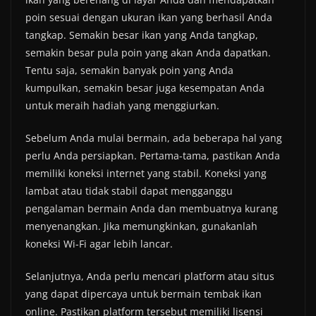
poin sesuai dengan ukuran ikan yang berhasil Anda
tangkap. Semakin besar ikan yang Anda tangkap,
semakin besar pula poin yang akan Anda dapatkan.
Tentu saja, semakin banyak poin yang Anda
kumpulkan, semakin besar juga kesempatan Anda
untuk meraih hadiah yang menggiurkan.
Sebelum Anda mulai bermain, ada beberapa hal yang
perlu Anda persiapkan. Pertama-tama, pastikan Anda
memiliki koneksi internet yang stabil. Koneksi yang
lambat atau tidak stabil dapat mengganggu
pengalaman bermain Anda dan membuatnya kurang
menyenangkan. Jika memungkinkan, gunakanlah
koneksi Wi-Fi agar lebih lancar.
Selanjutnya, Anda perlu mencari platform atau situs
yang dapat dipercaya untuk bermain tembak ikan
online. Pastikan platform tersebut memiliki lisensi