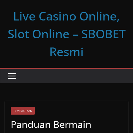
Skip
Live Casino Online,
to
content
Slot Online – SBOBET
Resmi
TEMBAK IKAN
Panduan Bermain