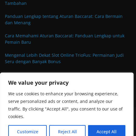
Tambahan
Panduan Lengkap tentang Aturan Baccarat: Cara Bermain
dan Menang
Cara Memahami Aturan Baccarat: Panduan Lengkap untuk
Pemain Baru
Mengenal Lebih Dekat Slot Online TrioFus: Permainan Judi
Seru dengan Banyak Bonus
Kelebihan dan Kekurangan Meja Kayu di Rumah Anda
We value your privacy
We use cookies to enhance your browsing experience,
serve personalized ads or content, and analyze our
traffic. By clicking "Accept All", you consent to our use of
cookies.
Copyright © 2026
Live Casino Online, Slot Online – SBOBET
Resmi
. All rights reserved.
Customize
Reject All
Accept All
Theme:
ColorMag
by ThemeGrill. Powered by
WordPress
.