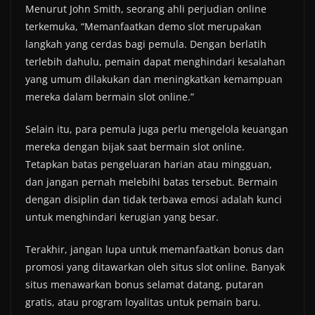
Menurut John Smith, seorang ahli perjudian online
terkemuka, “Memanfaatkan demo slot merupakan
langkah yang cerdas bagi pemula. Dengan berlatih
terlebih dahulu, pemain dapat menghindari kesalahan
yang umum dilakukan dan meningkatkan kemampuan
mereka dalam bermain slot online.”
Selain itu, para pemula juga perlu mengelola keuangan
mereka dengan bijak saat bermain slot online.
Tetapkan batas pengeluaran harian atau mingguan,
dan jangan pernah melebihi batas tersebut. Bermain
dengan disiplin dan tidak terbawa emosi adalah kunci
untuk menghindari kerugian yang besar.
Terakhir, jangan lupa untuk memanfaatkan bonus dan
promosi yang ditawarkan oleh situs slot online. Banyak
situs menawarkan bonus selamat datang, putaran
gratis, atau program loyalitas untuk pemain baru.