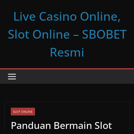
Skip
Live Casino Online,
to
content
Slot Online – SBOBET
Resmi
SLOT ONLINE
Panduan Bermain Slot