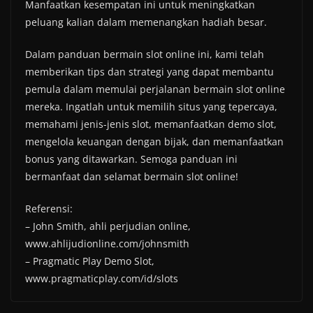
Manfaatkan kesempatan ini untuk meningkatkan
peluang kalian dalam memenangkan hadiah besar.
Dalam panduan bermain slot online ini, kami telah
memberikan tips dan strategi yang dapat membantu
pemula dalam memulai perjalanan bermain slot online
mereka. Ingatlah untuk memilih situs yang tepercaya,
memahami jenis-jenis slot, memanfaatkan demo slot,
mengelola keuangan dengan bijak, dan memanfaatkan
bonus yang ditawarkan. Semoga panduan ini
bermanfaat dan selamat bermain slot online!
Referensi:
– John Smith, ahli perjudian online,
www.ahlijudionline.com/johnsmith
– Pragmatic Play Demo Slot,
www.pragmaticplay.com/id/slots