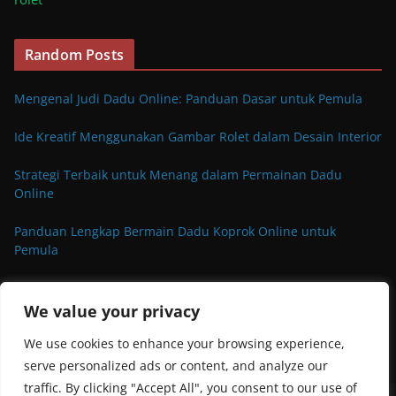
Random Posts
Mengenal Judi Dadu Online: Panduan Dasar untuk Pemula
Ide Kreatif Menggunakan Gambar Rolet dalam Desain Interior
Strategi Terbaik untuk Menang dalam Permainan Dadu
Online
Panduan Lengkap Bermain Dadu Koprok Online untuk
Pemula
Strategi Terbaik untuk Bermain Dadu Online Uang Asli
We value your privacy
We use cookies to enhance your browsing experience,
serve personalized ads or content, and analyze our
traffic. By clicking "Accept All", you consent to our use of