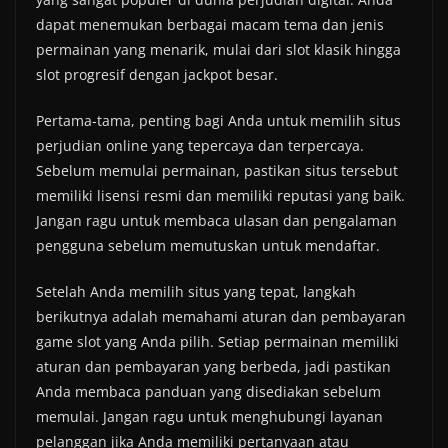
dapat menemukan berbagai macam tema dan jenis
permainan yang menarik, mulai dari slot klasik hingga
slot progresif dengan jackpot besar.
Pertama-tama, penting bagi Anda untuk memilih situs
perjudian online yang tepercaya dan terpercaya.
Sebelum memulai permainan, pastikan situs tersebut
memiliki lisensi resmi dan memiliki reputasi yang baik.
Jangan ragu untuk membaca ulasan dan pengalaman
pengguna sebelum memutuskan untuk mendaftar.
Setelah Anda memilih situs yang tepat, langkah
berikutnya adalah memahami aturan dan pembayaran
game slot yang Anda pilih. Setiap permainan memiliki
aturan dan pembayaran yang berbeda, jadi pastikan
Anda membaca panduan yang disediakan sebelum
memulai. Jangan ragu untuk menghubungi layanan
pelanggan jika Anda memiliki pertanyaan atau