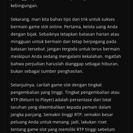
kebingungan.
Sekarang, mari kita bahas tips dan trik untuk sukses
bermain game slot online. Pertama, kelola uang Anda
dengan bijak. Sebaiknya tetapkan batasan harian atau
mingguan untuk bermain dan tetap berpegang pada
batasan tersebut. Jangan tergoda untuk terus bermain
meskipun Anda sedang mengalami kekalahan. Ingatlah
bahwa perjudian haruslah dianggap sebagai hiburan,
bukan sebagai sumber penghasilan.
Selanjutnya, carilah game slot dengan tingkat
pengembalian yang tinggi. Tingkat pengembalian atau
RTP (Return to Player) adalah persentase dari total
taruhan yang dikembalikan kepada pemain dalam
jangka panjang. Semakin tinggi RTP, semakin besar
peluang Anda untuk menang. Jadi, lakukan riset
tentang game slot yang memiliki RTP tinggi sebelum