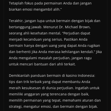
Tetaplah fokus pada permainan Anda dan jangan
biarkan emosi mengambil alih.”
Terakhir, jangan lupa untuk bermain dengan bijak dan
bertanggung jawab. Menurut Dr. Michael Brown,
seorang ahli kesehatan mental, “Perjudian dapat
menjadi kecanduan yang serius. Pastikan Anda
bermain hanya dengan uang yang dapat Anda rugikan
dan berhenti jika Anda merasa kehilangan kendali.” Jika
Anda mengalami masalah perjudian, jangan ragu
untuk mencari bantuan dari ahli terkait.
Demikianlah panduan bermain di kasino Indonesia:
tips dan trik terbaik yang dapat membantu Anda
meraih kesuksesan di dunia perjudian. Ingatlah untuk
memiliki anggaran yang terencana dengan baik,
memilih permainan yang tepat, memahami aturan dan
strategi, mengatur emosi, dan bermain dengan bijak.