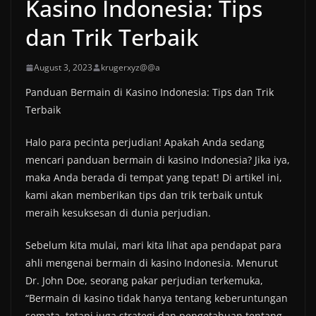
Kasino Indonesia: Tips
dan Trik Terbaik
August 3, 2023
krugerxyz@@a
Panduan Bermain di Kasino Indonesia: Tips dan Trik
Terbaik
Halo para pecinta perjudian! Apakah Anda sedang
mencari panduan bermain di kasino Indonesia? Jika iya,
maka Anda berada di tempat yang tepat! Di artikel ini,
kami akan memberikan tips dan trik terbaik untuk
meraih kesuksesan di dunia perjudian.
Sebelum kita mulai, mari kita lihat apa pendapat para
ahli mengenai bermain di kasino Indonesia. Menurut
Dr. John Doe, seorang pakar perjudian terkemuka,
“Bermain di kasino tidak hanya tentang keberuntungan
semata, tetapi juga strategi dan pengetahuan tentang