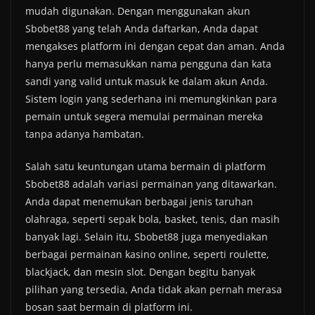
mudah digunakan. Dengan menggunakan akun
Sbobet88 yang telah Anda daftarkan, Anda dapat
mengakses platform ini dengan cepat dan aman. Anda
hanya perlu memasukkan nama pengguna dan kata
sandi yang valid untuk masuk ke dalam akun Anda.
Sistem login yang sederhana ini memungkinkan para
pemain untuk segera memulai permainan mereka
tanpa adanya hambatan.
Salah satu keuntungan utama bermain di platform
Sbobet88 adalah variasi permainan yang ditawarkan.
Anda dapat menemukan berbagai jenis taruhan
olahraga, seperti sepak bola, basket, tenis, dan masih
banyak lagi. Selain itu, Sbobet88 juga menyediakan
berbagai permainan kasino online, seperti roulette,
blackjack, dan mesin slot. Dengan begitu banyak
pilihan yang tersedia, Anda tidak akan pernah merasa
bosan saat bermain di platform ini.