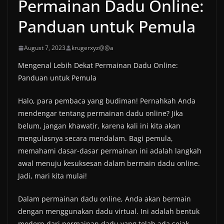
Permainan Dadu Online:
Panduan untuk Pemula
August 7, 2023
krugerxyz@@a
Mengenal Lebih Dekat Permainan Dadu Online:
Panduan untuk Pemula
Halo, para pembaca yang budiman! Pernahkah Anda
mendengar tentang permainan dadu online? Jika
belum, jangan khawatir, karena kali ini kita akan
mengulasnya secara mendalam. Bagi pemula,
memahami dasar-dasar permainan ini adalah langkah
awal menuju kesuksesan dalam bermain dadu online.
Jadi, mari kita mulai!
Dalam permainan dadu online, Anda akan bermain
dengan menggunakan dadu virtual. Ini adalah bentuk
modern dari permainan dadu yang telah ada sejak