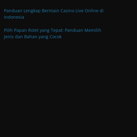
Panduan Lengkap Bermain Casino Live Online di
Indonesia
Pilih Papan Rolet yang Tepat: Panduan Memilih
Jenis dan Bahan yang Cocok