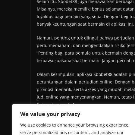
Selain itu, Sbobet88 juga menawarkan berbaga
Misalnya, mereka memiliki bonus selamat datan
loyalitas bagi pemain yang setia. Dengan begi
banyak keuntungan saat bermain di aplikasi ini.
Namun, penting untuk diingat bahwa perjudian o
perlu memahami dan mengendalikan risiko terseb
“Penting bagi para pemula untuk bermain denga
terbawa suasana saat bermain. Jangan pernah m
Dalam kesimpulan, aplikasi Sbobet88 adalah pi
peruntungan dalam perjudian online. Dengan b
promosi menarik, serta akses yang mudah mela
judi online yang menyenangkan. Namun, tetap 
Selamat mencoba!
We value your privacy
We use cookies to enhance your browsing experience,
Panduan Lengkap Bermain Link Slot Online
serve personalized ads or content, and analyze our