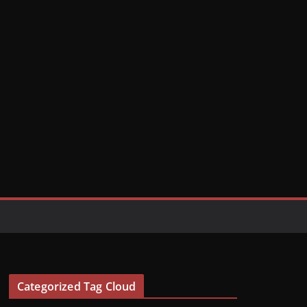
Categorized Tag Cloud