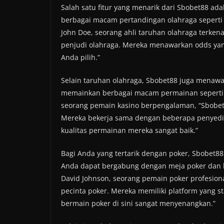
Salah satu fitur yang menarik dari Sbobet88 a
berbagai macam pertandingan olahraga seperti s
John Doe, seorang ahli taruhan olahraga terkena
penjudi olahraga. Mereka menawarkan odds yan
Anda pilih.”
Selain taruhan olahraga, Sbobet88 juga menaw
memainkan berbagai macam permainan seperti ro
seorang pemain kasino berpengalaman, “Sbobet8
Mereka bekerja sama dengan beberapa penyedia 
kualitas permainan mereka sangat baik.”
Bagi Anda yang tertarik dengan poker, Sbobet8
Anda dapat bergabung dengan meja poker dan 
David Johnson, seorang pemain poker profesion
pecinta poker. Mereka memiliki platform yang 
bermain poker di sini sangat menyenangkan.”