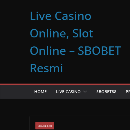
Skip
Live Casino
to
content
Online, Slot
Online – SBOBET
Resmi
HOME
LIVE CASINO
SBOBET88
P
SBOBET88