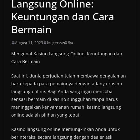
Langsung Online:
Keuntungan dan Cara
Bermain
August 11, 2023
krugerxyz@@a
Mengenal Kasino Langsung Online: Keuntungan dan
Cara Bermain
Saat ini, dunia perjudian telah membawa pengalaman
baru kepada para pemainnya dengan adanya kasino
langsung online. Bagi Anda yang ingin mencoba
sensasi bermain di kasino sungguhan tanpa harus
meninggalkan kenyamanan rumah, kasino langsung
online adalah pilihan yang tepat.
Kasino langsung online memungkinkan Anda untuk
berinteraksi secara langsung dengan dealer asli