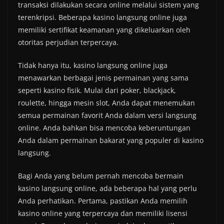
transaksi dilakukan secara online melalui sistem yang
terenkripsi. Beberapa kasino langsung online juga
memiliki sertifikat keamanan yang dikeluarkan oleh
otoritas perjudian terpercaya.
Tidak hanya itu, kasino langsung online juga
menawarkan berbagai jenis permainan yang sama
seperti kasino fisik. Mulai dari poker, blackjack,
roulette, hingga mesin slot, Anda dapat menemukan
semua permainan favorit Anda dalam versi langsung
online. Anda bahkan bisa mencoba keberuntungan
Anda dalam permainan bakarat yang populer di kasino
langsung.
Bagi Anda yang belum pernah mencoba bermain
kasino langsung online, ada beberapa hal yang perlu
Anda perhatikan. Pertama, pastikan Anda memilih
kasino online yang terpercaya dan memiliki lisensi