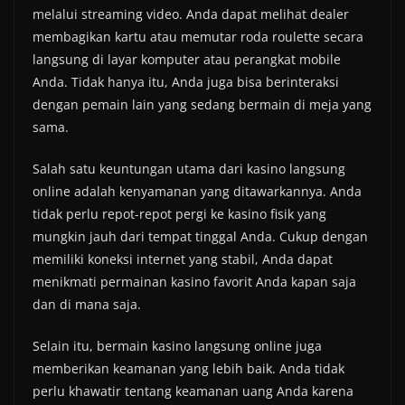
melalui streaming video. Anda dapat melihat dealer
membagikan kartu atau memutar roda roulette secara
langsung di layar komputer atau perangkat mobile
Anda. Tidak hanya itu, Anda juga bisa berinteraksi
dengan pemain lain yang sedang bermain di meja yang
sama.
Salah satu keuntungan utama dari kasino langsung
online adalah kenyamanan yang ditawarkannya. Anda
tidak perlu repot-repot pergi ke kasino fisik yang
mungkin jauh dari tempat tinggal Anda. Cukup dengan
memiliki koneksi internet yang stabil, Anda dapat
menikmati permainan kasino favorit Anda kapan saja
dan di mana saja.
Selain itu, bermain kasino langsung online juga
memberikan keamanan yang lebih baik. Anda tidak
perlu khawatir tentang keamanan uang Anda karena