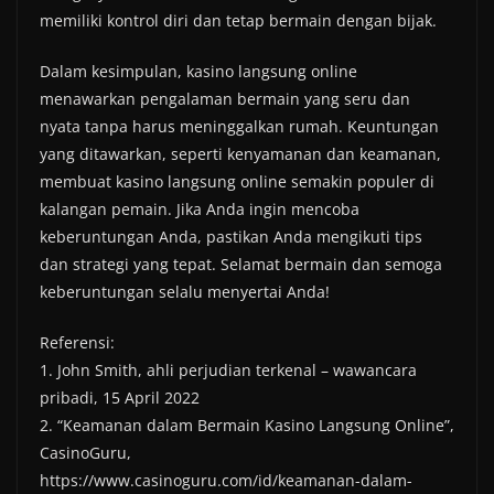
memiliki kontrol diri dan tetap bermain dengan bijak.
Dalam kesimpulan, kasino langsung online
menawarkan pengalaman bermain yang seru dan
nyata tanpa harus meninggalkan rumah. Keuntungan
yang ditawarkan, seperti kenyamanan dan keamanan,
membuat kasino langsung online semakin populer di
kalangan pemain. Jika Anda ingin mencoba
keberuntungan Anda, pastikan Anda mengikuti tips
dan strategi yang tepat. Selamat bermain dan semoga
keberuntungan selalu menyertai Anda!
Referensi:
1. John Smith, ahli perjudian terkenal – wawancara
pribadi, 15 April 2022
2. “Keamanan dalam Bermain Kasino Langsung Online”,
CasinoGuru,
https://www.casinoguru.com/id/keamanan-dalam-