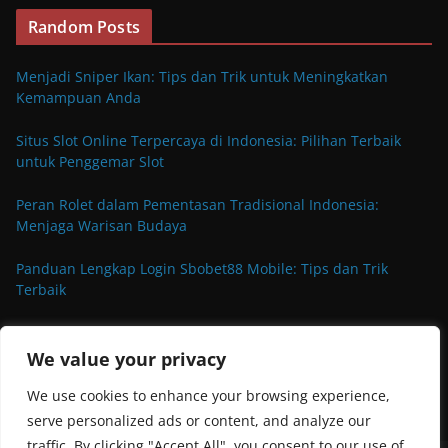
Random Posts
Menjadi Sniper Ikan: Tips dan Trik untuk Meningkatkan
Kemampuan Anda
Situs Slot Online Terpercaya di Indonesia: Pilihan Terbaik
untuk Penggemar Slot
Peran Rolet dalam Pementasan Tradisional Indonesia:
Menjaga Warisan Budaya
Panduan Lengkap Login Sbobet88 Mobile: Tips dan Trik
Terbaik
Ide Kreatif Menggunakan Gambar Rolet dalam Desain Interior
We value your privacy
We use cookies to enhance your browsing experience,
serve personalized ads or content, and analyze our
traffic. By clicking "Accept All", you consent to our use of