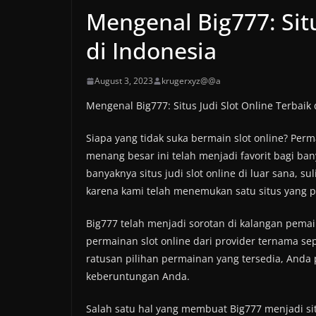
Mengenal Big777: Situ
di Indonesia
August 3, 2023
krugerxyz@@a
Mengenal Big777: Situs Judi Slot Online Terbaik 
Siapa yang tidak suka bermain slot online? P
menang besar ini telah menjadi favorit bagi ba
banyaknya situs judi slot online di luar sana, s
karena kami telah menemukan satu situs yang pa
Big777 telah menjadi sorotan di kalangan pemain
permainan slot online dari provider ternama se
ratusan pilihan permainan yang tersedia, Anda 
keberuntungan Anda.
Salah satu hal yang membuat Big777 menjadi situ