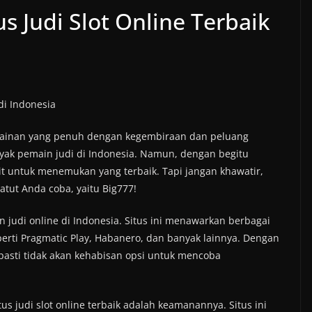
s Judi Slot Online Terbaik
di Indonesia
ermainan yang penuh dengan kegembiraan dan peluang
nyak pemain judi di Indonesia. Namun, dengan begitu
ulit untuk menemukan yang terbaik. Tapi jangan khawatir,
tut Anda coba, yaitu Big777!
 judi online di Indonesia. Situs ini menawarkan berbagai
perti Pragmatic Play, Habanero, dan banyak lainnya. Dengan
pasti tidak akan kehabisan opsi untuk mencoba
s judi slot online terbaik adalah keamanannya. Situs ini