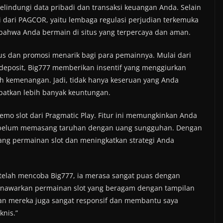
elindungi data pribadi dan transaksi keuangan Anda. Selain
mi dari PAGCOR, yaitu lembaga regulasi perjudian terkemuka
in bahwa Anda bermain di situs yang terpercaya dan aman.
s dan promosi menarik bagi para pemainnya. Mulai dari
deposit, Big777 memberikan insentif yang menggiurkan
 kemenangan. Jadi, tidak hanya keseruan yang Anda
patkan lebih banyak keuntungan.
demo slot dari Pragmatic Play. Fitur ini memungkinkan Anda
sebelum memasang taruhan dengan uang sungguhan. Dengan
ang permainan slot dan meningkatkan strategi Anda
 telah mencoba Big777, ia merasa sangat puas dengan
menawarkan permainan slot yang beragam dengan tampilan
ggan mereka juga sangat responsif dan membantu saya
knis.”