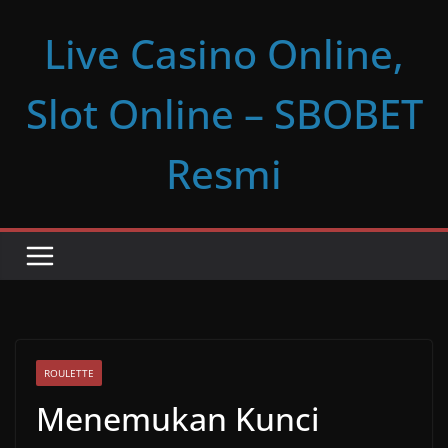
Skip
Live Casino Online,
to
content
Slot Online – SBOBET
Resmi
ROULETTE
Menemukan Kunci