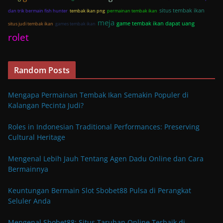
situs tembak ikan
dan trik bermain fish hunter
tembak ikan png
permainan tembak ikan
meja
game tembak ikan dapat uang
situs judi tembak ikan
games tembak ikan
rolet
Random Posts
Mengapa Permainan Tembak Ikan Semakin Populer di
Kalangan Pecinta Judi?
Roles in Indonesian Traditional Performances: Preserving
Cultural Heritage
Mengenal Lebih Jauh Tentang Agen Dadu Online dan Cara
Bermainnya
Keuntungan Bermain Slot Sbobet88 Pulsa di Perangkat
Seluler Anda
Mengenal Sbobet88: Situs Taruhan Online Terbaik di