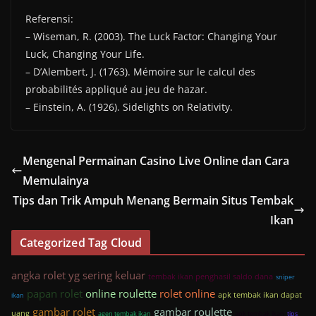
Referensi:
– Wiseman, R. (2003). The Luck Factor: Changing Your
Luck, Changing Your Life.
– D’Alembert, J. (1763). Mémoire sur le calcul des
probabilités appliqué au jeu de hazar.
– Einstein, A. (1926). Sidelights on Relativity.
Mengenal Permainan Casino Live Online dan Cara
Memulainya
Tips dan Trik Ampuh Menang Bermain Situs Tembak
Ikan
Categorized Tag Cloud
angka rolet yg sering keluar
tembak ikan penghasil saldo dana
sniper
papan rolet
online roulette
rolet online
apk tembak ikan dapat
ikan
gambar rolet
gambar roulette
uang
agen tembak ikan
apk tembak ikan
tips