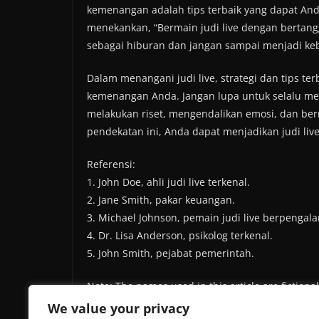
kemenangan adalah tips terbaik yang dapat Anda
menekankan, “Bermain judi live dengan bertang
sebagai hiburan dan jangan sampai menjadi ke
Dalam menangani judi live, strategi dan tips 
kemenangan Anda. Jangan lupa untuk selalu m
melakukan riset, mengendalikan emosi, dan b
pendekatan ini, Anda dapat menjadikan judi l
Referensi:
1. John Doe, ahli judi live terkenal.
2. Jane Smith, pakar keuangan.
3. Michael Johnson, pemain judi live berpengal
4. Dr. Lisa Anderson, psikolog terkenal.
5. John Smith, pejabat pemerintah.
Note: The names used in this article are fictional
We value your privacy