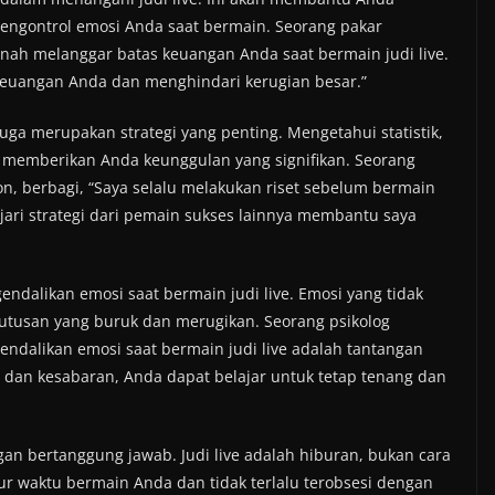
engontrol emosi Anda saat bermain. Seorang pakar
nah melanggar batas keuangan Anda saat bermain judi live.
keuangan Anda dan menghindari kerugian besar.”
uga merupakan strategi yang penting. Mengetahui statistik,
an memberikan Anda keunggulan yang signifikan. Seorang
n, berbagi, “Saya selalu melakukan riset sebelum bermain
jari strategi dari pemain sukses lainnya membantu saya
endalikan emosi saat bermain judi live. Emosi yang tidak
tusan yang buruk dan merugikan. Seorang psikolog
gendalikan emosi saat bermain judi live adalah tantangan
n dan kesabaran, Anda dapat belajar untuk tetap tenang dan
gan bertanggung jawab. Judi live adalah hiburan, bukan cara
r waktu bermain Anda dan tidak terlalu terobsesi dengan