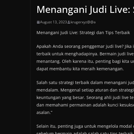
Menangani Judi Live: 
August 13, 2023
krugerxyz@@a
Menangani Judi Live: Strategi dan Tips Terbaik
Apakah Anda seorang penggemar judi live? Jika i
terbaik untuk menghadapinya. Bermain judi liv
menantang. Oleh karena itu, penting bagi kita u
dapat membantu kita meraih kemenangan.
Salah satu strategi terbaik dalam menangani j
mendalam. Mengenal setiap aturan dan strategi
keuntungan yang besar. Seorang ahli judi live t
dan memahami permainan adalah kunci kesukses
asalan.”
Selain itu, penting juga untuk mengelola modal
sebelum bermain adalah salah satu tips terbai