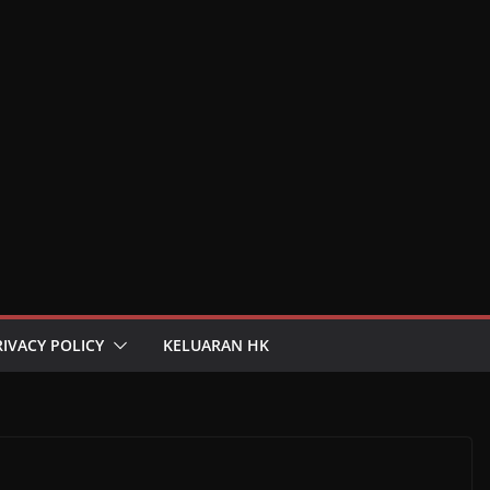
RIVACY POLICY
KELUARAN HK