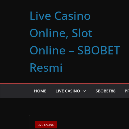
Skip
Live Casino
to
content
Online, Slot
Online – SBOBET
Resmi
HOME
LIVE CASINO
SBOBET88
P
LIVE CASINO