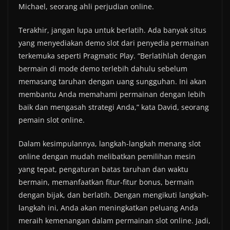
Michael, seorang ahli perjudian online.
Terakhir, jangan lupa untuk berlatih. Ada banyak situs
yang menyediakan demo slot dari penyedia permainan
terkemuka seperti Pragmatic Play. “Berlatihlah dengan
bermain di mode demo terlebih dahulu sebelum
memasang taruhan dengan uang sungguhan. Ini akan
membantu Anda memahami permainan dengan lebih
baik dan mengasah strategi Anda,” kata David, seorang
pemain slot online.
Dalam kesimpulannya, langkah-langkah menang slot
online dengan mudah melibatkan pemilihan mesin
yang tepat, pengaturan batas taruhan dan waktu
bermain, memanfaatkan fitur-fitur bonus, bermain
dengan bijak, dan berlatih. Dengan mengikuti langkah-
langkah ini, Anda akan meningkatkan peluang Anda
meraih kemenangan dalam permainan slot online. Jadi,