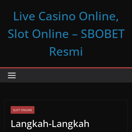
Skip
Live Casino Online,
to
content
Slot Online – SBOBET
Resmi
SLOT ONLINE
Langkah-Langkah