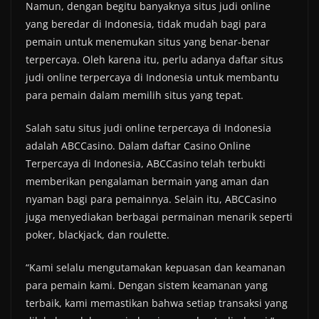
Namun, dengan begitu banyaknya situs judi online
yang beredar di Indonesia, tidak mudah bagi para
pemain untuk menemukan situs yang benar-benar
terpercaya. Oleh karena itu, perlu adanya daftar situs
judi online terpercaya di Indonesia untuk membantu
para pemain dalam memilih situs yang tepat.
Salah satu situs judi online terpercaya di Indonesia
adalah ABCCasino. Dalam daftar Casino Online
Terpercaya di Indonesia, ABCCasino telah terbukti
memberikan pengalaman bermain yang aman dan
nyaman bagi para pemainnya. Selain itu, ABCCasino
juga menyediakan berbagai permainan menarik seperti
poker, blackjack, dan roulette.
“Kami selalu mengutamakan kepuasan dan keamanan
para pemain kami. Dengan sistem keamanan yang
terbaik, kami memastikan bahwa setiap transaksi yang