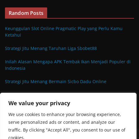
Random Posts
Keunggulan Slot Online Pragmatic Play yang Perlu Kamu
Ketahui
Strategi Jitu Menang Taruhan Liga Sbobet88
Inilah Alasan Mengapa APK Tembak Ikan Menjadi Populer di
Indonesia
Strategi Jitu Menang Bermain Sicbo Dadu Online
Cara Menghasilkan Uang dengan Bermain Game Tembak Ikan
We value your privacy
We use cookies to enhance your browsing experience,
serve personalized ads or content, and analyze our
traffic. By clicking "Accept All", you consent to our use of
cookies.