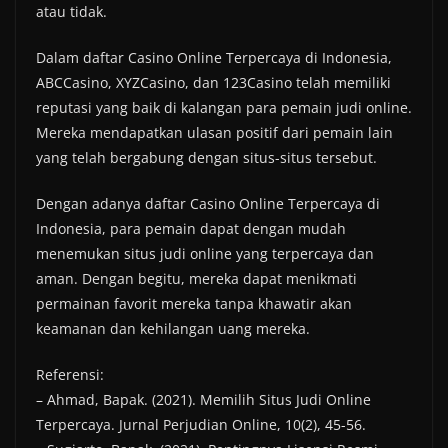
atau tidak.
Dalam daftar Casino Online Terpercaya di Indonesia,
ABCCasino, XYZCasino, dan 123Casino telah memiliki
reputasi yang baik di kalangan para pemain judi online.
Mereka mendapatkan ulasan positif dari pemain lain
yang telah bergabung dengan situs-situs tersebut.
Dengan adanya daftar Casino Online Terpercaya di
Indonesia, para pemain dapat dengan mudah
menemukan situs judi online yang terpercaya dan
aman. Dengan begitu, mereka dapat menikmati
permainan favorit mereka tanpa khawatir akan
keamanan dan kehilangan uang mereka.
Referensi:
– Ahmad, Bapak. (2021). Memilih Situs Judi Online
Terpercaya. Jurnal Perjudian Online, 10(2), 45-56.