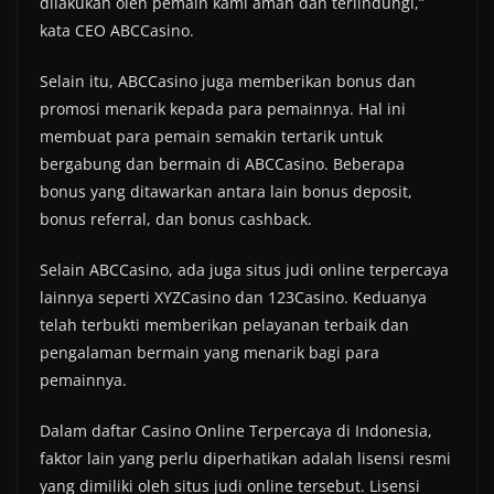
dilakukan oleh pemain kami aman dan terlindungi,”
kata CEO ABCCasino.
Selain itu, ABCCasino juga memberikan bonus dan
promosi menarik kepada para pemainnya. Hal ini
membuat para pemain semakin tertarik untuk
bergabung dan bermain di ABCCasino. Beberapa
bonus yang ditawarkan antara lain bonus deposit,
bonus referral, dan bonus cashback.
Selain ABCCasino, ada juga situs judi online terpercaya
lainnya seperti XYZCasino dan 123Casino. Keduanya
telah terbukti memberikan pelayanan terbaik dan
pengalaman bermain yang menarik bagi para
pemainnya.
Dalam daftar Casino Online Terpercaya di Indonesia,
faktor lain yang perlu diperhatikan adalah lisensi resmi
yang dimiliki oleh situs judi online tersebut. Lisensi