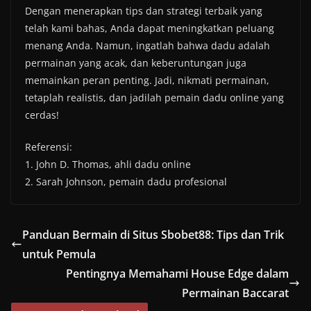
Dengan menerapkan tips dan strategi terbaik yang
telah kami bahas, Anda dapat meningkatkan peluang
menang Anda. Namun, ingatlah bahwa dadu adalah
permainan yang acak, dan keberuntungan juga
memainkan peran penting. Jadi, nikmati permainan,
tetaplah realistis, dan jadilah pemain dadu online yang
cerdas!
Referensi:
1. John D. Thomas, ahli dadu online
2. Sarah Johnson, pemain dadu profesional
Panduan Bermain di Situs Sbobet88: Tips dan Trik
untuk Pemula
Pentingnya Memahami House Edge dalam
Permainan Baccarat