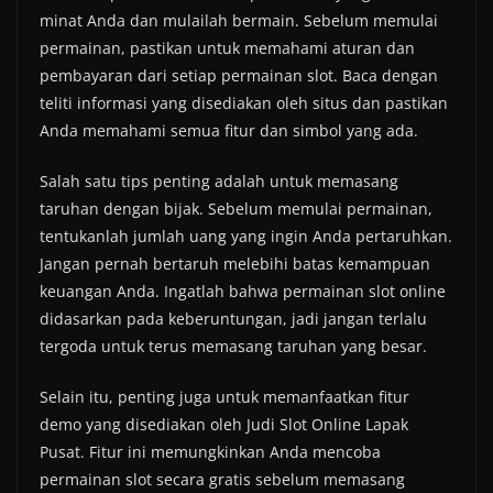
minat Anda dan mulailah bermain. Sebelum memulai
permainan, pastikan untuk memahami aturan dan
pembayaran dari setiap permainan slot. Baca dengan
teliti informasi yang disediakan oleh situs dan pastikan
Anda memahami semua fitur dan simbol yang ada.
Salah satu tips penting adalah untuk memasang
taruhan dengan bijak. Sebelum memulai permainan,
tentukanlah jumlah uang yang ingin Anda pertaruhkan.
Jangan pernah bertaruh melebihi batas kemampuan
keuangan Anda. Ingatlah bahwa permainan slot online
didasarkan pada keberuntungan, jadi jangan terlalu
tergoda untuk terus memasang taruhan yang besar.
Selain itu, penting juga untuk memanfaatkan fitur
demo yang disediakan oleh Judi Slot Online Lapak
Pusat. Fitur ini memungkinkan Anda mencoba
permainan slot secara gratis sebelum memasang