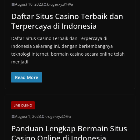
August 10, 2023
krugerxyz@@a
Daftar Situs Casino Terbaik dan
Terpercaya di Indonesia
Daftar Situs Casino Terbaik dan Terpercaya di
Indonesia Sekarang ini, dengan berkembangnya
teknologi internet, bermain casino secara online telah
menjadi
Read More
LIVE CASINO
August 1, 2023
krugerxyz@@a
Panduan Lengkap Bermain Situs
Casino Online di Indonesia