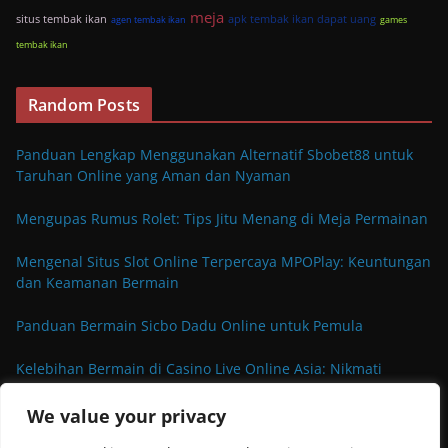
meja
situs tembak ikan
apk tembak ikan dapat uang
agen tembak ikan
games
tembak ikan
Random Posts
Panduan Lengkap Menggunakan Alternatif Sbobet88 untuk
Taruhan Online yang Aman dan Nyaman
Mengupas Rumus Rolet: Tips Jitu Menang di Meja Permainan
Mengenal Situs Slot Online Terpercaya MPOPlay: Keuntungan
dan Keamanan Bermain
Panduan Bermain Sicbo Dadu Online untuk Pemula
Kelebihan Bermain di Casino Live Online Asia: Nikmati
Sensasi Seru dari Rumah
We value your privacy