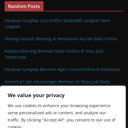
Random Posts
Panduan Lengkap Cara Daftar Sbobet88: Langkah Demi
Langkah
Strategi Ampuh Menang di Permainan Kuclak Dadu Online
Rahasia Menang Bermain Dadu Online di Situs Judi
Terpercaya
Panduan Lengkap Bermain Agen Casino Online di Indonesia
Kelebihan dan Keuntungan Bermain di Situs Judi Dadu
Online Terpercaya
We value your privacy
We use cookies to enhance your browsing experience,
serve personalized ads or content, and analyze our
traffic. By clicking "Accept All", you consent to our use of
cookies.