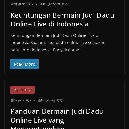
August 13, 2023
krugerxyz@@a
Keuntungan Bermain Judi Dadu
Online Live di Indonesia
Keuntungan Bermain Judi Dadu Online Live di
Indonesia Saat ini, judi dadu online live semakin
populer di Indonesia. Banyak orang
Read More
DADU ONLINE
August 4, 2023
krugerxyz@@a
Panduan Bermain Judi Dadu
Online Live yang
Menguntungkan