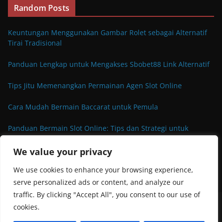
Random Posts
Keuntungan Menggunakan Gambar Rolet sebagai Alternatif
Tirai Tradisional
Panduan Lengkap untuk Mengakses Sbobet88 Link Alternatif
Tips Jitu Memenangkan Permainan Agen Slot Online
Cara Mudah Bermain Baccarat untuk Pemula
Panduan Bermain Slot Online: Tips dan Strategi untuk
Pemain Pemula
We value your privacy
We use cookies to enhance your browsing experience,
serve personalized ads or content, and analyze our
traffic. By clicking "Accept All", you consent to our use of
cookies.
Copyright © 2026
Live Casino Online, Slot Online – SBOBET