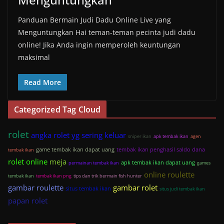
Panduan Bermain Judi Dadu Online Live yang
Menguntungkan Hai teman-teman pecinta judi dadu
online! Jika Anda ingin memperoleh keuntungan
maksimal
Read More
Categorized Tag Cloud
rolet
angka rolet yg sering keluar
sniper ikan
apk tembak ikan
agen
game tembak ikan dapat uang
tembak ikan penghasil saldo dana
tembak ikan
rolet online
meja
apk tembak ikan dapat uang
permainan tembak ikan
games
online roulette
tembak ikan
tembak ikan png
tips dan trik bermain fish hunter
gambar roulette
gambar rolet
situs tembak ikan
situs judi tembak ikan
papan rolet