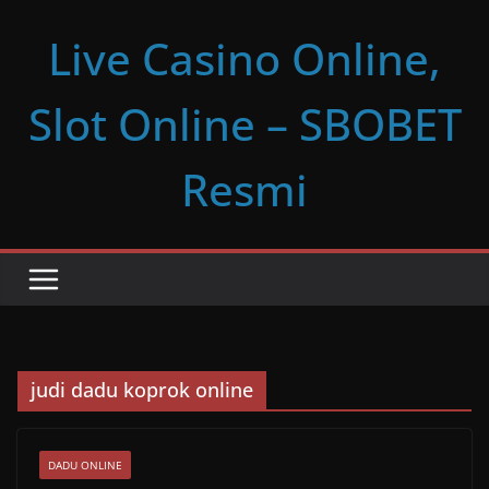
Skip
Live Casino Online,
to
content
Slot Online – SBOBET
Resmi
judi dadu koprok online
DADU ONLINE