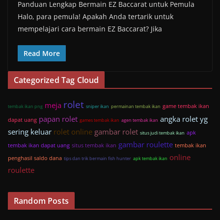
Panduan Lengkap Bermain EZ Baccarat untuk Pemula
Halo, para pemula! Apakah Anda tertarik untuk
mempelajari cara bermain EZ Baccarat? Jika
Read More
Categorized Tag Cloud
rolet
meja
game tembak ikan
tembak ikan png
sniper ikan
permainan tembak ikan
papan rolet
angka rolet yg
dapat uang
games tembak ikan
agen tembak ikan
sering keluar
rolet online
gambar rolet
apk
situs judi tembak ikan
gambar roulette
tembak ikan dapat uang
situs tembak ikan
tembak ikan
online
penghasil saldo dana
tips dan trik bermain fish hunter
apk tembak ikan
roulette
Random Posts