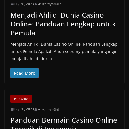
July 30, 2023
krugerxyz@@a
Menjadi Ahli di Dunia Casino
Online: Panduan Lengkap untuk
Pemula
Menjadi Ahli di Dunia Casino Online: Panduan Lengkap
untuk Pemula Apakah Anda seorang pemula yang ingin
menjadi ahli di dunia
Read More
LIVE CASINO
July 30, 2023
krugerxyz@@a
Panduan Bermain Casino Online
Terbaik di Indonesia