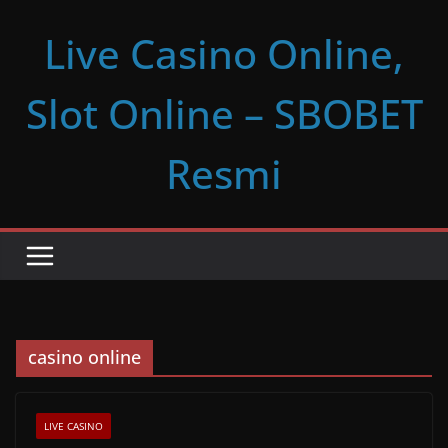
Skip
Live Casino Online,
to
content
Slot Online – SBOBET
Resmi
casino online
LIVE CASINO