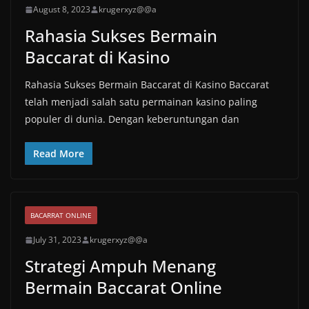
August 8, 2023
krugerxyz@@a
Rahasia Sukses Bermain
Baccarat di Kasino
Rahasia Sukses Bermain Baccarat di Kasino Baccarat
telah menjadi salah satu permainan kasino paling
populer di dunia. Dengan keberuntungan dan
Read More
BACARRAT ONLINE
July 31, 2023
krugerxyz@@a
Strategi Ampuh Menang
Bermain Baccarat Online