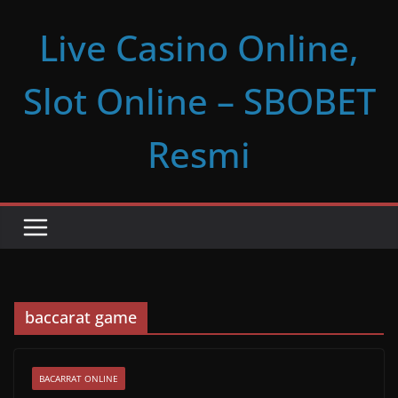
Skip
Live Casino Online,
to
content
Slot Online – SBOBET
Resmi
baccarat game
BACARRAT ONLINE